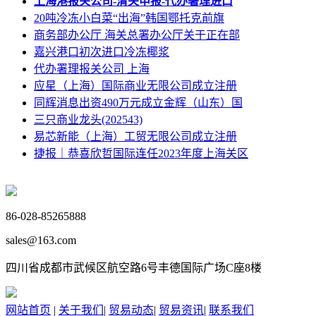
上海港报关公司-清关申报-代办署理进口
20吨冷冻小白菜“出海”韩国鄂托克前旗
商务部办公厅 海关总署办公厅关于正在部
嘉兴港口初次进口冷冻椰浆
代办署理报关公司 上海
应星（上海）国际商业无限公司成立注册
同辉消息出资490万元成立金辉（山东）国
三只商业龙头(202543)
易芯新能（上海）工贸无限公司成立注册
捷报｜恭喜欣哲国际连任2023年度上海关区
86-028-85265888
sales@163.com
四川省成都市武候区航空路6号丰德国际广场C座8楼
网站首页
|
关于我们
|
贸易动态
|
贸易资讯
|
联系我们