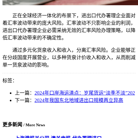
正在全球经济一体化的布景下，进出口代办署理企业面对
着汇率波动带来的庞大风险。汇率波动不只影响企业的利润，
进出口代办署理企业必需采纳无效的汇率风险办理策略，以降
低汇率波动带来的不确定性。
通过多元化货泉收入和收入，分离汇率风险。企业能够正
在分歧国度开展营业，以多种货泉计价收入和收入，从而削减
单一货泉波动的影响。
标签：
上一篇：
2024年口岸海运清点：岁尾货运“淡季不淡”202
下一篇：
2024年我国东北地域进出口规模再立异高
更多新闻
/ More News