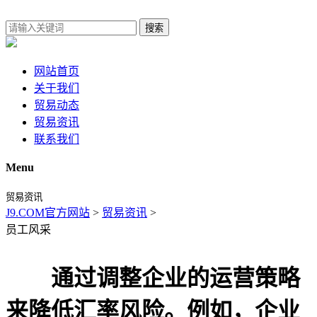
搜索
网站首页
关于我们
贸易动态
贸易资讯
联系我们
Menu
贸易资讯
J9.COM官方网站
>
贸易资讯
>
员工风采
通过调整企业的运营策略
来降低汇率风险。例如，企业