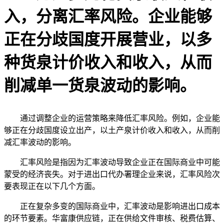
入，分离汇率风险。企业能够
正在分歧国度开展营业，以多
种货泉计价收入和收入，从而
削减单一货泉波动的影响。
通过调整企业的运营策略来降低汇率风险。例如，企业能
够正在分歧国度设立出产，以土产泉计价收入和收入，从而削
减汇率波动的影响。
汇率风险是指因为汇率波动导致企业正在国际商业中可能
蒙受的经济丧失。对于进出口代办署理企业来说，汇率风险次
要表现正在以下几个方面。
正在复杂多变的国际商业中，汇率波动是影响进出口成本
的环节要素。华富康供应链，正在供给文件审核、税费估算、