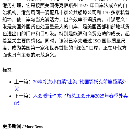
港务办理，它是按照美国得克萨斯州 1927 年口岸法成立的自
治机构。港务局同一调配几十家公共船埠公司和 170 多家私营
船埠，使口岸勾当充满活力，出产效率不竭提高。计谋意义：
港是美国外国货色处置量最大的口岸，是美国西部和部地域货
色进出口的门户和目标港。特别是能源和商贸范畴的成长，起
着至关主要的感化。同时，该港已率先通过 ISO 国际质量尺
度，成为美国第一家和世界首批的 “绿色” 口岸，正在环保方
面也具有主要的示范意义。
标签：
上一篇：
20吨冷冻小白菜“出海”韩国鄂托克前旗蔬菜外
贸
下一篇：
入会暖“新” 东乌旗总工会开展2025年春季外卖
配
更多新闻
/ More News