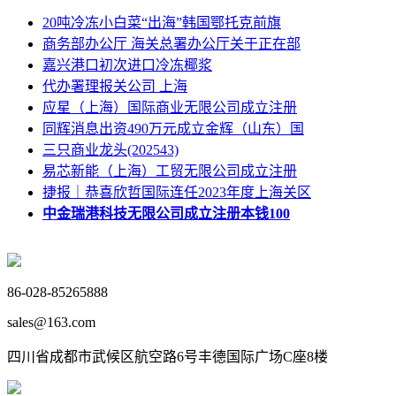
20吨冷冻小白菜“出海”韩国鄂托克前旗
商务部办公厅 海关总署办公厅关于正在部
嘉兴港口初次进口冷冻椰浆
代办署理报关公司 上海
应星（上海）国际商业无限公司成立注册
同辉消息出资490万元成立金辉（山东）国
三只商业龙头(202543)
易芯新能（上海）工贸无限公司成立注册
捷报｜恭喜欣哲国际连任2023年度上海关区
中金瑞港科技无限公司成立注册本钱100
86-028-85265888
sales@163.com
四川省成都市武候区航空路6号丰德国际广场C座8楼