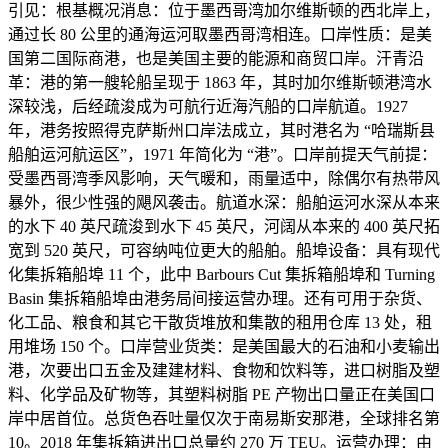
引见：根基概况消息：位于墨西哥湾加尔维斯顿的西北岸上，
通过长 80 公里的通海运河取墨西哥湾相连。口岸性质：是美
国第二国际商港，也是美国主要的能源和商贸口岸。汗青沿
革：港的第一艘轮船呈现于 1863 年，其时加尔维斯顿港湾水
深较浅，后经疏浚成为可航行近海汽船的口岸航道。1927
年，港务按照得克萨斯州口岸法成立，其时港名为 “哈瑞斯县
船舶运河航运区”，1971 年简化为 “港”。口岸前提天气前提：
受墨西哥湾季风影响，天气暖和，雨量适中，除偶尔有热带风
暴外，很少性强的飓风袭击。航道水深：船舶运河水深从本来
的水下 40 英尺疏浚到水下 45 英尺，河阔从本来的 400 英尺拓
宽到 520 英尺，可容纳吨位更大的船舶。船埠设备：具有现代
化集拆箱船埠 11 个，此中 Barbours Cut 集拆箱船埠和 Turning
Basin 集拆箱船埠由港务局间接运营办理。还有可用于杂货、
化工品、粮食和其它干散货堆放和集散的租用仓库 13 处，租
用堆场 150 个。口岸营业货类：是美国最大的石油和小麦输出
港，次要出口五金及建建材料、食物和饮料等，进口树脂及塑
料、化学品及矿物等，其塑料树脂 PE 产物出口量正在美国口
岸中居首位。总货色吞吐量仅次于南易斯安那港，全球排名第
10。2018 年集拆箱进出口总量约 270 万 TEU。运营办理：由