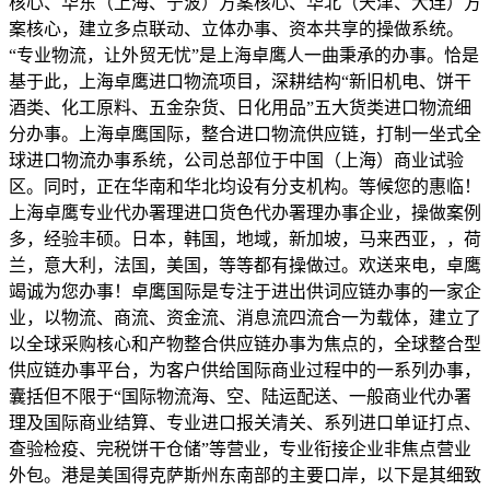
核心、华东（上海、宁波）方案核心、华北（天津、大连）方
案核心，建立多点联动、立体办事、资本共享的操做系统。
“专业物流，让外贸无忧”是上海卓鹰人一曲秉承的办事。恰是
基于此，上海卓鹰进口物流项目，深耕结构“新旧机电、饼干
酒类、化工原料、五金杂货、日化用品”五大货类进口物流细
分办事。上海卓鹰国际，整合进口物流供应链，打制一坐式全
球进口物流办事系统，公司总部位于中国（上海）商业试验
区。同时，正在华南和华北均设有分支机构。等候您的惠临！
上海卓鹰专业代办署理进口货色代办署理办事企业，操做案例
多，经验丰硕。日本，韩国，地域，新加坡，马来西亚，，荷
兰，意大利，法国，美国，等等都有操做过。欢送来电，卓鹰
竭诚为您办事！卓鹰国际是专注于进出供词应链办事的一家企
业，以物流、商流、资金流、消息流四流合一为载体，建立了
以全球采购核心和产物整合供应链办事为焦点的，全球整合型
供应链办事平台，为客户供给国际商业过程中的一系列办事，
囊括但不限于“国际物流海、空、陆运配送、一般商业代办署
理及国际商业结算、专业进口报关清关、系列进口单证打点、
查验检疫、完税饼干仓储”等营业，专业衔接企业非焦点营业
外包。港是美国得克萨斯州东南部的主要口岸，以下是其细致