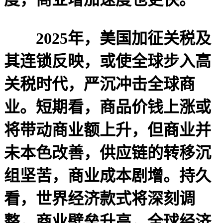
2025年，美国加征关税及
其连锁反映，或使全球步入高
关税时代，严沉冲击全球商
业。短期看，商品价钱上涨或
将带动商业额上升，但商业并
未本色改善，供应链的转移沉
组坚苦，商业成本剧增。持久
看，世界经济款式将深刻调
整，商业壁垒升高，全球经济