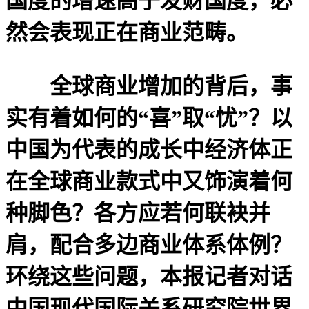
国度的增速高于发财国度，必
然会表现正在商业范畴。
全球商业增加的背后，事
实有着如何的“喜”取“忧”？以
中国为代表的成长中经济体正
在全球商业款式中又饰演着何
种脚色？各方应若何联袂并
肩，配合多边商业体系体例？
环绕这些问题，本报记者对话
中国现代国际关系研究院世界