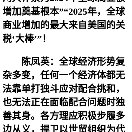
增加奠基根本”“2025年，全球
商业增加的最大来自美国的关
税‘大棒’”！
陈凤英：全球经济形势复
杂多变，任何一个经济体都无
法靠单打独斗应对配合挑和，
也无法正在面临配合问题时独
善其身。各方理应积极步履多
边从义，捍卫以世贸组织为代