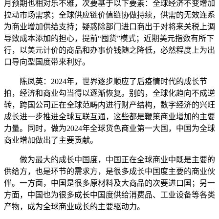
月预期也相对乐不雅，次要基于以下要素：全球经济不变增加
拉动市场需求；全球供应链价值链协做持续，供需的无效连系
为商业增加供给支持；疑惑除部门进口商出于对将来关税上调
导致成本添加的担心，提前“囤货”模式；近期美元指数有所下
行，以美元计价的商品和办事价钱随之降低，必然程度上为出
口导向型国度带来利好。
陈凤英：2024年，世界逐步顺应了后疫情时代的成长节
拍，经济和商业勾当得以逐渐恢复。别的，全球化趋向不成逆
转，跨国公司正在全球范畴内进行财产结构，数字经济的兴旺
成长进一步推进全球互联互通，这些都是鞭策商业增加的主要
力量。同时，做为2024年全球货色商业第一大国，中国为全球
商业增加做出了主要贡献。
做为最大的成长中国度，中国正在全球商业中既是主要的
供给方，也是环节的需求方，是很多成长中国度主要的商业伙
伴。一方面，中国是很多原材料及大商品的次要进口国；另一
方面，中国也为很多成长中国度供给消费品、工业设备等各类
产物，成为全球商业成长的主要驱动力。