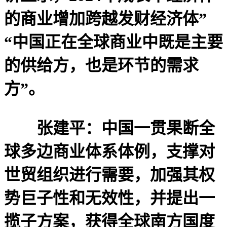
的商业增加跨越发财经济体”
“中国正在全球商业中既是主要
的供给方，也是环节的需求
方”。
张建平：中国一贯果断全
球多边商业体系体例，支撑对
世贸组织进行需要，加强其权
势巨子性和无效性，并提出一
揽子方案，获得全球南方国度