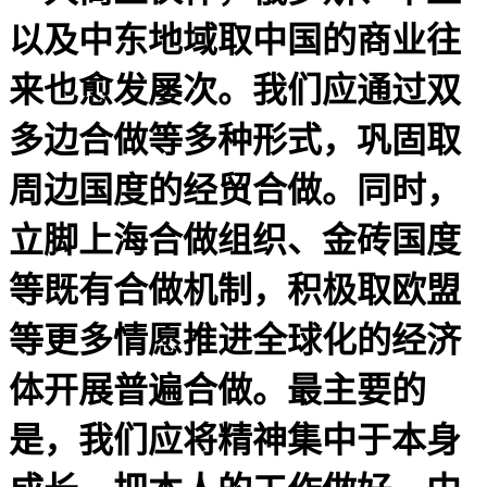
以及中东地域取中国的商业往
来也愈发屡次。我们应通过双
多边合做等多种形式，巩固取
周边国度的经贸合做。同时，
立脚上海合做组织、金砖国度
等既有合做机制，积极取欧盟
等更多情愿推进全球化的经济
体开展普遍合做。最主要的
是，我们应将精神集中于本身