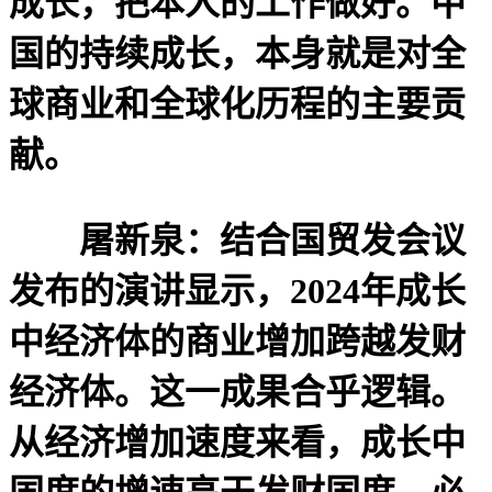
成长，把本人的工作做好。中
国的持续成长，本身就是对全
球商业和全球化历程的主要贡
献。
屠新泉：结合国贸发会议
发布的演讲显示，2024年成长
中经济体的商业增加跨越发财
经济体。这一成果合乎逻辑。
从经济增加速度来看，成长中