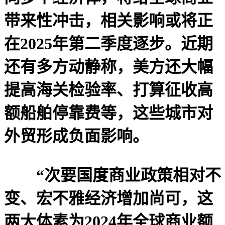
带来性冲击，相关影响或将正
在2025年第二季度逐步。近期
还有多方动静称，美方还大幅
提高海关检验率、打算征收高
额船舶停靠费等，这些城市对
外贸形成负面影响。
“次要国度商业政策相对不
变、宏不雅经济增加尚可，这
两大体素为2024年全球商业额