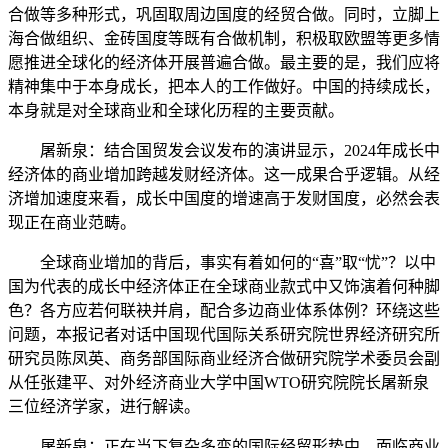
合做等多种形式，巩固取周边国度的经贸合做。同时，立脚上
海合做组织、金砖国度等既有合做机制，积极取欧盟等更多情
愿推进全球化的经济体开展普遍合做。最主要的是，我们应将
精神集中于本身成长，把本人的工作做好。中国的持续成长，
本身就是对全球商业和全球化历程的主要贡献。
屠新泉：结合国贸发会议发布的演讲显示，2024年成长中
经济体的商业增加跨越发财经济体。这一成果合乎逻辑。从经
济增加速度来看，成长中国度的增速高于发财国度，必然会表
现正在商业范畴。
全球商业增加的背后，事实有着如何的“喜”取“忧”？以中
国为代表的成长中经济体正在全球商业款式中又饰演着何种脚
色？各方应若何联袂并肩，配合多边商业体系体例？环绕这些
问题，本报记者对话中国现代国际关系研究院世界经济研究所
研究员陈凤英、商务部国际商业经济合做研究院学术委员会副
从任张建平、对外经济商业大学中国WTO研究院院长屠新泉
三位经济学家，进行解读。
屠新泉：正在当下复杂多变的国际经贸形势中，面临商业