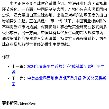
中国正在不变全球财产链供应链、推进商业化方面阐扬着
环节感化。一方面，中国是制制大国，产物不只充实满脚国内
需求，还大量出口至全球各地，出格是对新兴市场国度的出口
增加势头凸起。正在共建“一带一”引领下，中国商业标的目的
不竭向新兴市场拓展，深刻影响并积极鞭策全球商业款式向多
极化成长。另一方面，中国具有14亿多生齿的超大规模市场，
通过缩减外商投资准入负面清单、持续扩大高程度对外，为全
球商业增加取型世界经济做出主要贡献。
标签：
上一篇：
2024年青岛平易近营经济“成就单”出炉：平易
近
下一篇：
中美商业场面地步近期严重升级 海关总署最新
回
更多新闻
/ More News