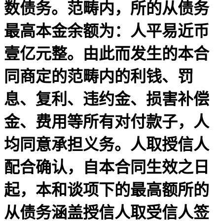
数债务。范畴内，所的从债务
最高本金余额为：人平易近币
壹亿元整。由此而发生的本合
同商定的范畴内的利钱、罚
息、复利、违约金、损害补偿
金、费用等所有对付款子，人
均同意承担义务。人取授信人
配合确认，自本合同生效之日
起，本和谈项下的最高额所的
从债务涵盖授信人取受信人签