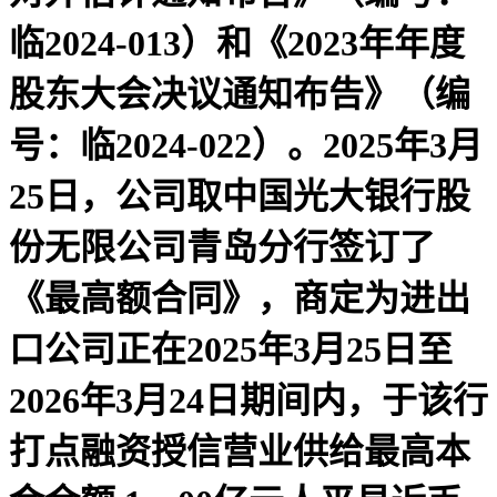
临2024-013）和《2023年年度
股东大会决议通知布告》（编
号：临2024-022）。2025年3月
25日，公司取中国光大银行股
份无限公司青岛分行签订了
《最高额合同》，商定为进出
口公司正在2025年3月25日至
2026年3月24日期间内，于该行
打点融资授信营业供给最高本