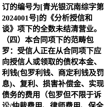
订的编号为[青光银沉南综字第
2024001号]的《分析授信和
谈》项下的全数未结清营业。
（四）本合同项下的范畴包
罗：受信人正在从合同项下应
向授信人或领取的债权本金、
利钱(包罗利钱、商定利钱及罚
息)、复利、损害补偿金、实现
债务的费用（包罗但不限于诉
讼/仲裁费用、律师费用、保全