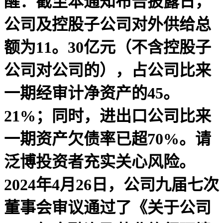
醒：截至本通知布告披露日，
公司及控股子公司对外供给总
额为11。30亿元（不含控股子
公司对公司的），占公司比来
一期经审计净资产的45。
21%；同时，进出口公司比来
一期资产欠债率已超70%。请
泛博投资者充实关心风险。
2024年4月26日，公司九届七次
董事会审议通过了《关于公司