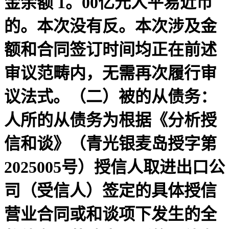
金余额 1。00亿元人平易近币
的。本次没有反。本次涉及金
额和合同签订时间均正在前述
审议范畴内，无需再次履行审
议法式。（二）被的从债务：
人所的从债务为根据《分析授
信和谈》（青光银麦岛授字第
2025005号）授信人取进出口公
司（受信人）签定的具体授信
营业合同或和谈项下发生的全