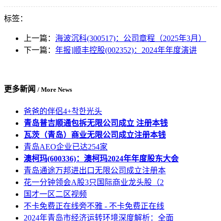
标签：
上一篇：
海波沉科(300517)：公司章程（2025年3月）
下一篇：
年报]顺丰控股(002352)：2024年年度演讲
更多新闻
/ More News
爸爸的伴侣4+착한光头
青岛普吉顺通包拆无限公司成立 注册本钱
瓦茨（青岛）商业无限公司成立注册本钱
青岛AEO企业已达254家
澳柯玛(600336)：澳柯玛2024年年度股东大会
青岛通途万邦进出口无限公司成立注册本
花一分钟领会A股3只国际商业龙头股（2
国才一区二区视频
不卡免费正在线旁不雅 - 不卡免费正在线
2024年青岛市经济运转环境深度解析：全面