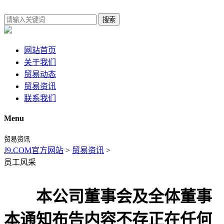
搜索
网站首页
关于我们
贸易动态
贸易资讯
联系我们
Menu
贸易资讯
J9.COM官方网站
>
贸易资讯
>
员工风采
本公司董事会及全体董事
本通知布告内容不存正在任何