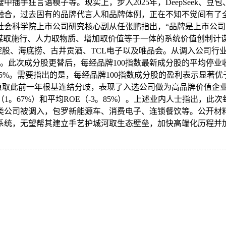
插手狂言语模子等。现实上，步入2025年，DeepSeek、
融合，过去固有的品牌代言人和品牌体例，正在不知不觉间有了全
会科学院上市公司研究核心副从任张鹏指出，“品牌是上市公司
谋取施行、人力取物质、增加取价值等于一体的系统价值创制计谋
控股、海底捞、古井贡酒、TCL电子以及唯品会。从调入公司行
次成分股更替后，每经品牌100指数最新成分股的平均停业收入和
95%。需要指出的是，每经品牌100指数成分股的盈利表示显著
一比值取此前一年根基连结分歧，表现了入选公司做为高品牌价值企
A（1。67%）和平均ROE（-3。85%）。上述业内人士指出，
公司被调入，包罗新能源车、消费电子、连锁餐饮等。公开材料
系统，无望帮其建立手艺护城河取生态壁垒，加快高端化历程并
。