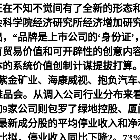
正在不知不觉间有了全新的形态
会科学院经济研究所经济增加研
，“品牌是上市公司的‘身份证
有贸易价值和可开辟性的创意内
的系统价值创制计谋提拔打算。”
紫金矿业、海康威视、抱负汽车
唯品会。从调入公司行业分布来
的9家公司则包罗了绿地控股、厦
最新成分股的平均停业收入和净利
度比拟，停业收入同比下降2。73