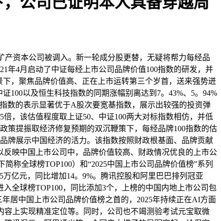
下，公司已证明本人具备穿越周
矿产资本公司被调入。新一轮成分股更替，无疑将帮力每经品
1年4月启动了中证每经上市公司品牌价值100指数的研发，并
布景下，聚焦品牌价值高、正在上市运转第三个岁首，送来强势迸
中证100以及恒生科技指数的同期涨幅别离达到7。43%、5。94%
00指数的表示显著优于A股次要宽基指数，展示出较强的投资弹
5倍，该估值程度取上证50、中证100两大对标指数相仿，并低
政策提振取经济修复预期的双沉鞭策下，每经品牌100指数的估
业品牌展示中国经济的活力。该指数按照财政根基面、品牌贡献
以反映中国上市公司中，品牌价值较高、财政情况优良的上市公
简称全球榜TOP100）和“2025中国上市公司品牌价值榜”系列
65万亿元，同比增加14。9%。腾讯控股和阿里巴巴排列冠亚
进入全球榜TOP100，同比添加3个，上榜的中国内地上市公司包
续三年居中国上市公司品牌价值榜之首的，2025年持续正在AI方面
内容上实现精准定位等。同时，公司也不竭测验考试元宝取微