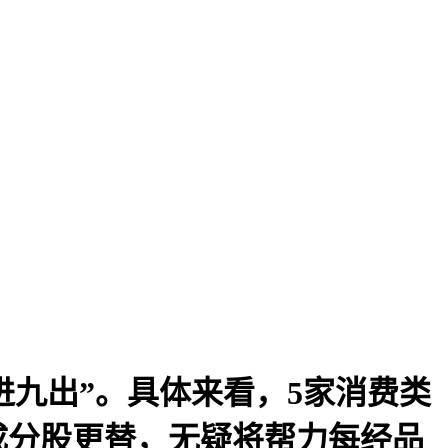
九出”。具体来看，5家消费类
成分股更替，无疑将帮力每经品