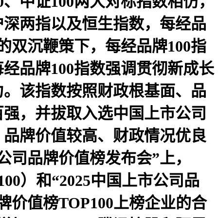
0、中证100两大对标指数相仿，
沪深两指以及恒生指数，每经品
的双沉鞭策下，每经品牌100指
经品牌100指数强调贯彻新成长
力。该指数按照财政根基面、品
百强，并拔取入选中国上市公司
，品牌价值较高、财政情况优良
市公司品牌价值榜发布会”上，
100）和“2025中国上市公司品
价值榜TOP100上榜企业的合