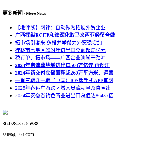
更多新闻
/ More News
【地评线】网评：自动做为拓展外贸企业
广西操纵RCEP和谈深化取马来西亚经贸合做
拓市场引客来 多措并举帮力外贸稳增加
桂林市七星区2024年进出口总额超63亿元
稳订单、拓市场——广西企业铆脚干劲冲
2024年京津冀地域进出口503万亿元 再创汗
2024年新交付仓储面积超260万平方米、运营
一肖三期准一期（中国）IOS版手机APP官网
2025年春运广西跨区域人员流动量及自驾出
2024年安徽省货色商业进出口总值达86485亿
86-028-85265888
sales@163.com