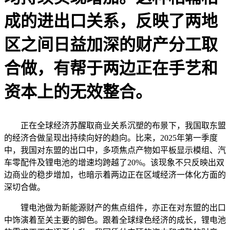
成的进出口关系，反映了两地
区之间日益加深的财产分工取
合做，有帮于两边正在手艺和
资本上的无效整合。
正在全球经济苏醒取商业关系沉塑的布景下，我国取东盟
的经济合做呈现出持续向好的趋向。比来，2025年第一季度
中，我国对东盟的出口中，多项焦点产物如平板显示模组、汽
车零配件及锂电池的增速均跨越了20%。该现象不只反映出双
边商业的稳步增加，也暗示着两边正在区域经济一体化方面的
深切合做。
锂电池做为新能源财产的焦点组件，亦正在对东盟的出口
中饰演着至关主要的脚色。跟着全球绿色经济的成长，锂电池