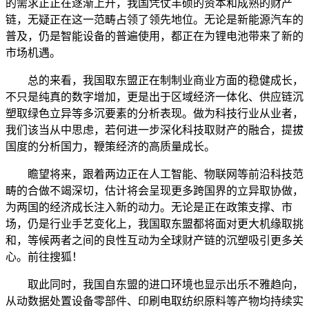
的需求正正在逐渐上升，我国凭仗丰硕的资本和成熟的财产
链，无疑正在这一范畴占领了领先地位。无论是新能源汽车的
普及，仍是智能设备的普遍使用，都正在为锂电池带来了新的
市场机遇。
总的来看，我国取东盟正在制制业商业方面的稳健成长，
不只是纯真的数字增加，更是出于区域经济一体化、供应链沉
塑取绿色立异等多沉要素的分析表现。做为科技行业从业者，
我们该当从中思虑，若何进一步深化科技取财产的融合，提拔
国度的分析国力，鞭策经济的高质量成长。
瞻望将来，跟着两边正在人工智能、物联网等前沿科技范
畴的合做不竭深切，估计将会呈现更多跨国界的立异取协做，
为两国的经济成长注入新的动力。无论是正在政策支撑、市
场，仍是行业手艺变化上，我国取东盟都将面对更大机缘取挑
和，等候两者之间的良性互动为全球财产链的沉塑吸引更多关
心。前往搜狐！
取此同时，我国自东盟的进口环境也显示出乐不雅趋向，
从动数据处置设备零部件、印刷电取纺织原料等产物均持续实