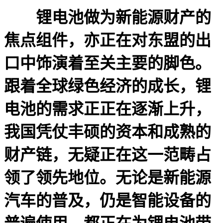
锂电池做为新能源财产的
焦点组件，亦正在对东盟的出
口中饰演着至关主要的脚色。
跟着全球绿色经济的成长，锂
电池的需求正正在逐渐上升，
我国凭仗丰硕的资本和成熟的
财产链，无疑正在这一范畴占
领了领先地位。无论是新能源
汽车的普及，仍是智能设备的