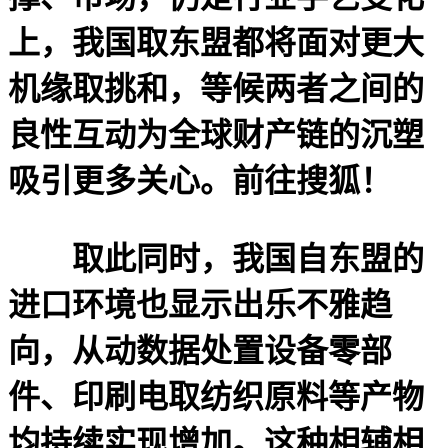
上，我国取东盟都将面对更大
机缘取挑和，等候两者之间的
良性互动为全球财产链的沉塑
吸引更多关心。前往搜狐！
取此同时，我国自东盟的
进口环境也显示出乐不雅趋
向，从动数据处置设备零部
件、印刷电取纺织原料等产物
均持续实现增加。这种相辅相