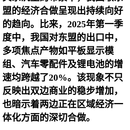
盟的经济合做呈现出持续向好
的趋向。比来，2025年第一季
度中，我国对东盟的出口中，
多项焦点产物如平板显示模
组、汽车零配件及锂电池的增
速均跨越了20%。该现象不只
反映出双边商业的稳步增加，
也暗示着两边正在区域经济一
体化方面的深切合做。